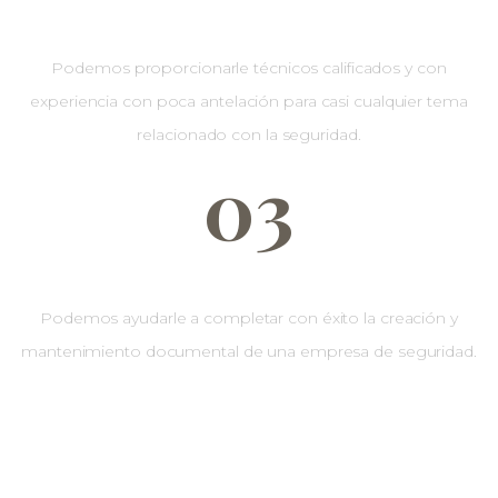
Profesionales
Podemos proporcionarle técnicos calificados y con
experiencia con poca antelación para casi cualquier tema
relacionado con la seguridad.
03
Protección
Podemos ayudarle a completar con éxito la creación y
mantenimiento documental de una empresa de seguridad.