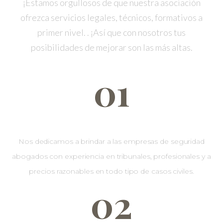
¡Estamos orgullosos de que nuestra asociación
ofrezca servicios legales, técnicos, formativos a
primer nivel. . ¡Así que con nosotros tus
posibilidades de mejorar son las más altas.
01
Abogados
Nos dedicamos a brindar a las empresas de seguridad
abogados con experiencia en tribunales, profesionales y a
precios razonables en todo tipo de casos civiles.
02