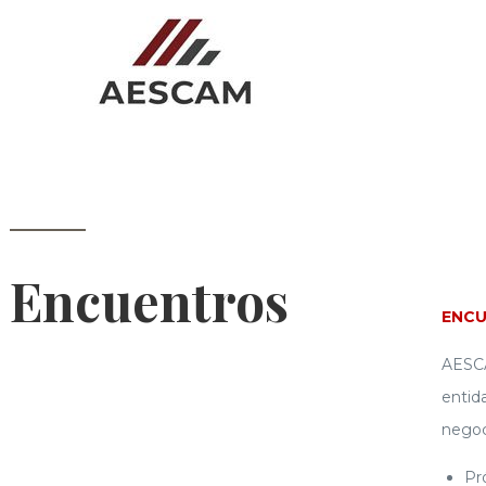
Encuentros
ENCU
AESCA
entid
negoc
Pr