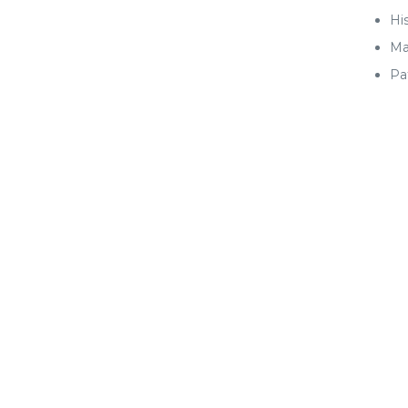
His
Ma
Pa
24 años de E